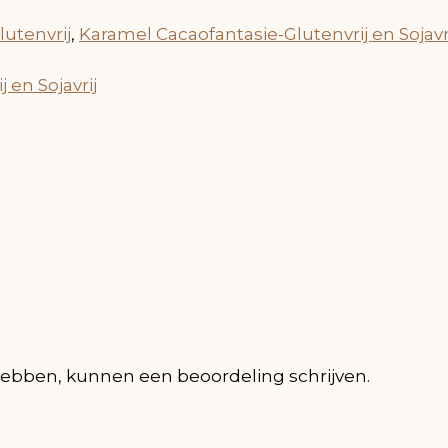
utenvrij
,
Karamel Cacaofantasie-Glutenvrij en Sojavr
 en Sojavrij
hebben, kunnen een beoordeling schrijven.