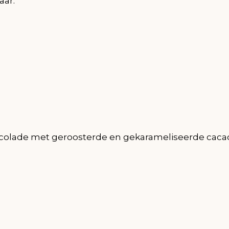
aar.
ocolade met geroosterde en gekarameliseerde caca