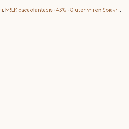
ij
,
M!LK cacaofantasie (43%)-Glutenvrij en Sojavrij
,