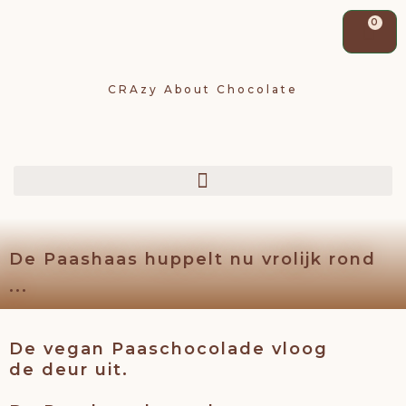
Wi
0
CRAzy About
Chocolate
De Paashaas huppelt nu vrolijk rond
...
De vegan Paaschocolade vloog
de deur uit.