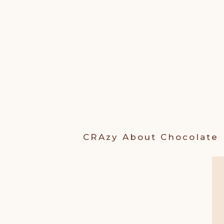
Ga
naar
de
inhoud
CRAzy About
Chocolate