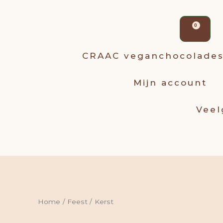
Win
0
CRAAC veganchocolade
Mijn account
Veel
Home
/
Feest
/ Kerst