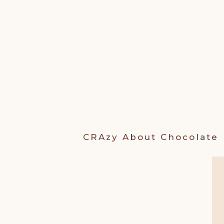
Ga
naar
de
inhoud
CRAzy About
Chocolate