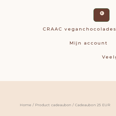
Win
0
CRAAC veganchocolade
Mijn account
Veel
Home
/ Product cadeaubon / Cadeaubon 25 EUR