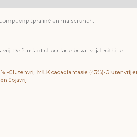
 pompoenpitpraliné en maïscrunch.
javrij. De fondant chocolade bevat sojalecithine.
%)-Glutenvrij
,
M!LK cacaofantasie (43%)-Glutenvrij en
en Sojavrij