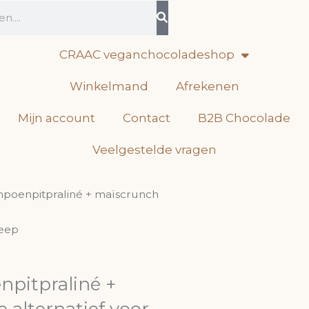
ken
CRAAC veganchocoladeshop
Winkelmand
Afrekenen
Mijn account
Contact
B2B Chocolade
Veelgestelde vragen
ompoenpitpraliné + maïscrunch
reep
npitpraliné +
 alternatief voor