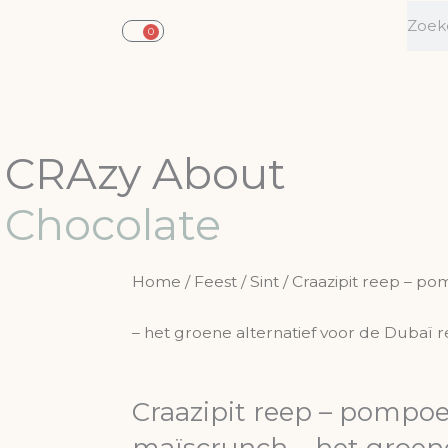
Zoe
0
Winkelwagen
CRAzy About
Chocolate
Home
/
Feest
/
Sint
/ Craazipit reep – p
– het groene alternatief voor de Dubaï 
Craazipit reep – pompoe
maïscrunch – het groene