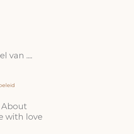
 van ....
beleid
y About
 with love