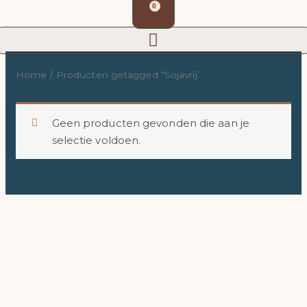
Winkelwagen
Ga
0
naar
de
inhoud
Home
/ Producten getagged “Sojavrij”
Sojavrij
Geen producten gevonden die aan je
selectie voldoen.