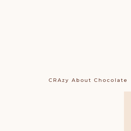
Ga
naar
de
inhoud
CRAzy About
Chocolate