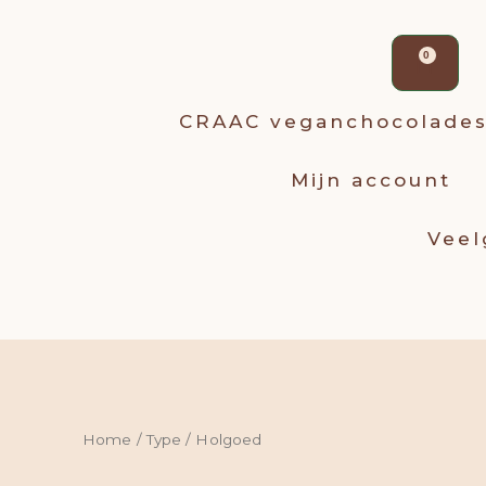
Win
0
CRAAC veganchocolade
Mijn account
Veel
Home
/
Type
/ Holgoed