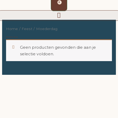
Winkelwagen
Ga
0
naar
de
inhoud
Home
/
Feest
/ Moederdag
Moederdag
Geen producten gevonden die aan je
selectie voldoen.